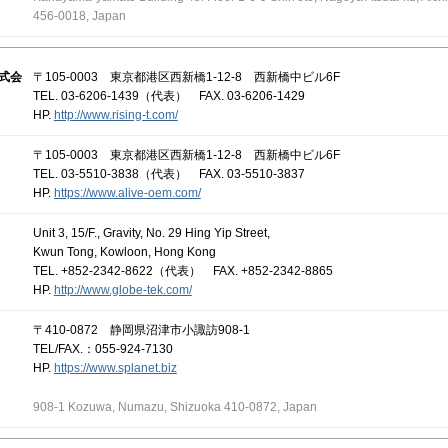
456-0018, Japan
株式会
〒105-0003 東京都港区西新橋1-12-8 西新橋中ビル6F
TEL. 03-6206-1439（代表） FAX. 03-6206-1429
HP.
http://www.rising-t.com/
〒105-0003 東京都港区西新橋1-12-8 西新橋中ビル6F
TEL. 03-5510-3838（代表） FAX. 03-5510-3837
HP.
https://www.alive-oem.com/
Unit 3, 15/F., Gravity, No. 29 Hing Yip Street,
Kwun Tong, Kowloon, Hong Kong
TEL. +852-2342-8622（代表） FAX. +852-2342-8865
HP.
http://www.globe-tek.com/
〒410-0872 静岡県沼津市小諏訪908-1
TEL/FAX.：055-924-7130
HP.
https://www.splanet.biz
908-1 Kozuwa, Numazu, Shizuoka 410-0872, Japan