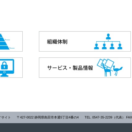
ノサイト
〒427-0022 静岡県島田市本通5丁目4番の4
TEL. 0547-35-2239（代表） FAX.