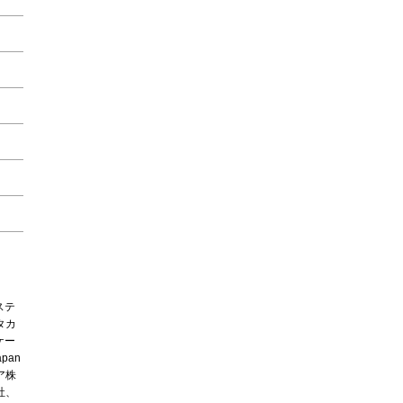
ステ
タカ
ケー
pan
ア株
社、