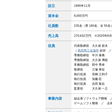
設立
1990年11月
資本金
6,000万円
社員数
235名（男 180名、女 55
売上高
270,632万円 ※2025年
役員
代表取締役 大久保 節夫
（
島田商工会議所
会頭 
専務取締役 中川 泰典
専務取締役 大久保 博稔
常務取締役 田中 秀幸
取締役 江塚 孝征
執行役員 宮崎 江利子
執行役員 加藤 匠
執行役員 吉田 龍右
監査役 大久保 一之
事業内容
組込系ソフトウェア開発 
ゲームソフト開発 ／