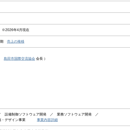
名）※2026年4月現在
8月期
売上の推移
／
島田市国際交流協会
会長 ）
／ 設備制御ソフトウェア開発 ／ 業務ソフトウェア開発 ／
 企画・デザイン事業
事業内容詳細