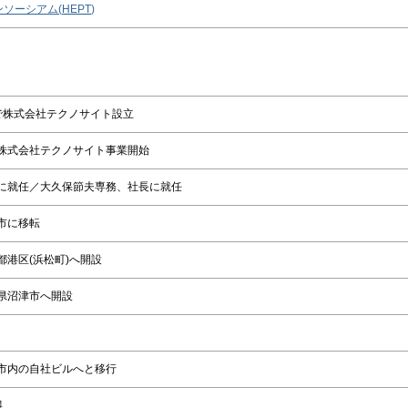
ソーシアム(
HEPT
)
円で株式会社テクノサイト設立
株式会社テクノサイト事業開始
に就任／大久保節夫専務、社長に就任
市に移転
都港区(浜松町)へ開設
県沼津市へ開設
市内の自社ビルへと移行
得