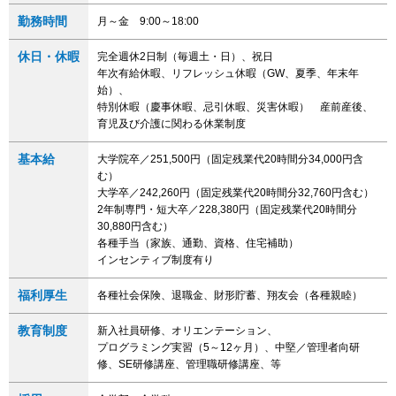
勤務時間
月～金 9:00～18:00
休日・休暇
完全週休2日制（毎週土・日）、祝日
年次有給休暇、リフレッシュ休暇（GW、夏季、年末年
始）、
特別休暇（慶事休暇、忌引休暇、災害休暇） 産前産後、
育児及び介護に関わる休業制度
基本給
大学院卒／251,500円（固定残業代20時間分34,000円含
む）
大学卒／242,260円（固定残業代20時間分32,760円含む）
2年制専門・短大卒／228,380円（固定残業代20時間分
30,880円含む）
各種手当（家族、通勤、資格、住宅補助）
インセンティブ制度有り
福利厚生
各種社会保険、退職金、財形貯蓄、翔友会（各種親睦）
教育制度
新入社員研修、オリエンテーション、
プログラミング実習（5～12ヶ月）、中堅／管理者向研
修、SE研修講座、管理職研修講座、等